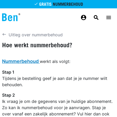
Overslaan en naar de inhoud gaan
GRATIS
NUMMERBEHOUD
GRATIS
BETROUWBAAR
MAANDELIJKS AANPASSEN
GRATIS
BEZORGING
ODIDO NETWERK
Uitleg over nummerbehoud
Hoe werkt nummerbehoud?
Nummerbehoud
werkt als volgt:
Stap 1
Tijdens je bestelling geef je aan dat je je nummer wilt
behouden.
Stap 2
Ik vraag je om de gegevens van je huidige abonnement.
Zo kan ik nummerbehoud voor je aanvragen. Stap je
over vanaf een zakelijk abonnement? Vul hier dan ook