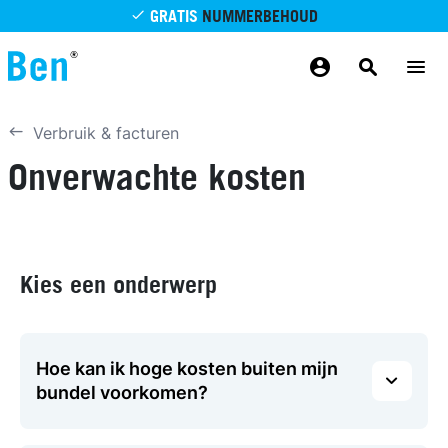
Overslaan en naar de inhoud gaan
GRATIS
NUMMERBEHOUD
GRATIS
BETROUWBAAR
MAANDELIJKS AANPASSEN
GRATIS
BEZORGING
ODIDO NETWERK
Verbruik & facturen
Onverwachte kosten
Kies een onderwerp
Hoe kan ik hoge kosten buiten mijn
bundel voorkomen?