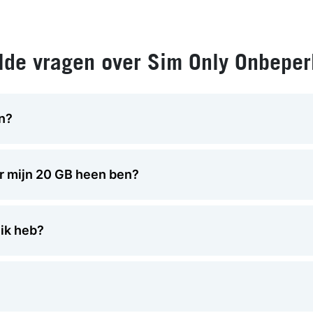
lde vragen over Sim Only Onbeperk
en?
or mijn 20 GB heen ben?
uik heb?