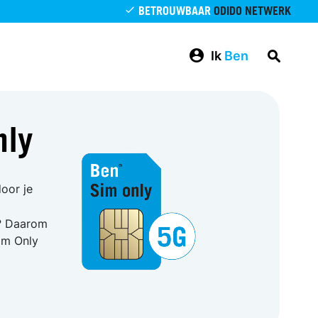
BETROUWBAAR
ODIDO NETWERK
Ik
Ben
nly
oor je
t? Daarom
im Only