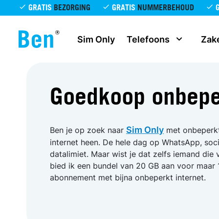
Overslaan en naar de inhoud gaan
GRATIS
BEZORGING
GRATIS
NUMMERBEHOUD
Sim Only
Telefoons
Zake
Goedkoop onbeper
Sim Only
Ben je op zoek naar
met onbeperkt 
internet heen. De hele dag op WhatsApp, soci
datalimiet. Maar wist je dat zelfs iemand die
bied ik een bundel van 20 GB aan voor maar
abonnement met bijna onbeperkt internet.