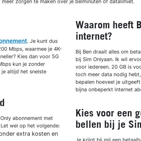
t meer zorgen te maken over je belminuten of datalimiet.
Waarom heeft B
internet?
abonnement
. Je kunt dus
e 200 Mbps, waarmee je 4K-
Bij Ben draait alles om bet
sneller? Kies dan voor 5G
bij Sim Onlyaan. Ik wil er
Mbps kun je zonder
voor iedereen. 20 GB is vo
e altijd het snelste
toch meer data nodig hebt, 
bepalen hoeveel je uitgeeft
bijna onbeperkt internet a
nd
Kies voor een 
m Only abonnement met
bellen bij je S
. Let wel op het volgende:
onder extra kosten en
Je krijgt bij mij een betaa