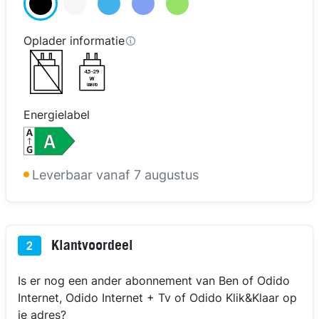
Oplader informatie
4,5-29
W
USB PD
Energielabel
kijk in 3D
kijk in 3D
kijk in 3D
kijk in 3D
Leverbaar vanaf 7 augustus
Klantvoordeel
2
Is er nog een ander abonnement van Ben of Odido
Internet, Odido Internet + Tv of Odido Klik&Klaar op
je adres?