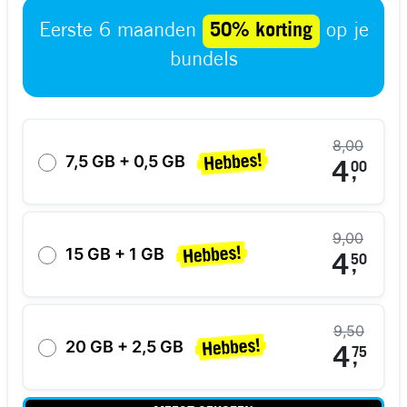
Eerste 6 maanden
50% korting
op je
bundels
8,00
7,5 GB + 0,5 GB
4
00
,
9,00
15 GB + 1 GB
4
50
,
9,50
20 GB + 2,5 GB
4
75
,