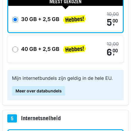
MEEST GEKOZEN
10,00
30 GB + 2,5 GB
5
00
,
12,00
40 GB + 2,5 GB
6
00
,
Mijn internetbundels zijn geldig in de hele EU.
Meer over databundels
Internetsnelheid
5