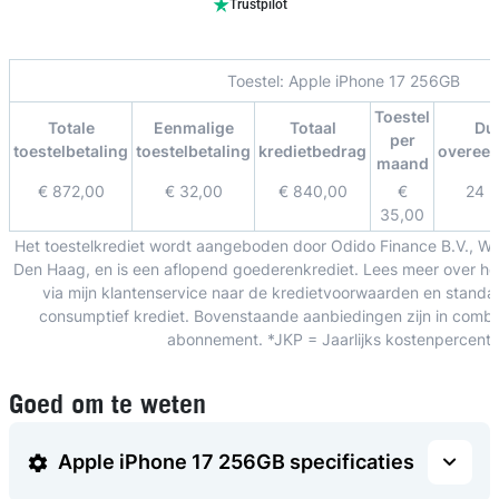
Trustpilot
Toestel:
Apple iPhone 17 256GB
Toestel
Totale
Eenmalige
Totaal
Du
per
toestelbetaling
toestelbetaling
kredietbedrag
overee
maand
€ 872,00
€ 32,00
€ 840,00
€
24 
35,00
Het toestelkrediet wordt aangeboden door Odido Finance B.V., W
Den Haag, en is een aflopend goederenkrediet. Lees meer over het
via mijn klantenservice naar de kredietvoorwaarden en standa
consumptief krediet. Bovenstaande aanbiedingen zijn in combin
abonnement. *JKP = Jaarlijks kostenpercent
Goed om te weten
Apple iPhone 17 256GB specificaties