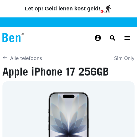
Overslaan en naar de inhoud gaan
Let op! Geld lenen kost geld!
GRATIS
MAANDELIJKS AANPASSEN
BETROUWBAAR
GRATIS
GRATIS
NUMMERBEHOUD
BEZORGING
ODIDO NETWERK
Sim Only
Alle telefoons
Apple iPhone 17 256GB