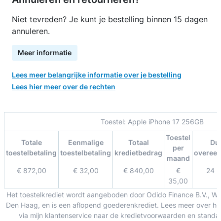
Niet tevreden? Je kunt je bestelling binnen 15 dagen
annuleren.
Meer informatie
Lees meer belangrijke informatie over je bestelling
Lees hier meer over de rechten
Toestel:
Apple iPhone 17 256GB
Toestel
Totale
Eenmalige
Totaal
Du
per
toestelbetaling
toestelbetaling
kredietbedrag
overee
maand
€ 872,00
€ 32,00
€ 840,00
€
24 
35,00
Het toestelkrediet wordt aangeboden door Odido Finance B.V., W
Den Haag, en is een aflopend goederenkrediet. Lees meer over het
via mijn klantenservice naar de kredietvoorwaarden en standa