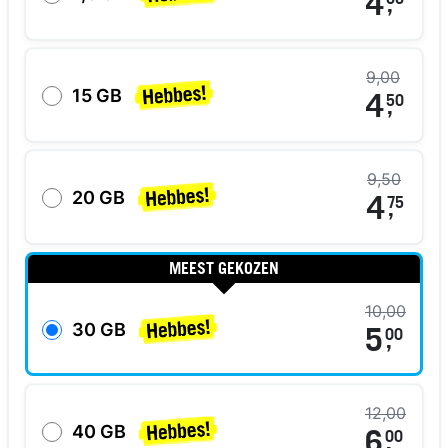
4
00
,
9,00
15 GB
4
50
,
9,50
20 GB
4
75
,
MEEST GEKOZEN
10,00
30 GB
5
00
,
12,00
40 GB
6
00
,