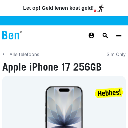
Overslaan en naar de inhoud gaan
Let op! Geld lenen kost geld!
GRATIS
MAANDELIJKS AANPASSEN
BETROUWBAAR
GRATIS
GRATIS
NUMMERBEHOUD
BEZORGING
ODIDO NETWERK
Sim Only
Alle telefoons
Apple iPhone 17 256GB