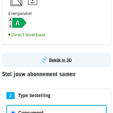
W
USB PD
Energielabel
kijk in 3D
kijk in 3D
kijk in 3D
kijk in 3D
Direct leverbaar
Bekijk in 3D
Stel jouw abonnement samen
Type bestelling
2
Consument