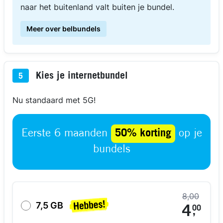
naar het buitenland valt buiten je bundel.
Meer over belbundels
Kies je internetbundel
5
Nu standaard met 5G!
Eerste 6 maanden
50% korting
op je
bundels
8,00
7,5 GB
4
00
,