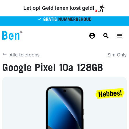
Overslaan en naar de inhoud gaan
Let op! Geld lenen kost geld!
GRATIS
NUMMERBEHOUD
GRATIS
BETROUWBAAR
MAANDELIJKS AANPASSEN
GRATIS
BEZORGING
ODIDO NETWERK
Sim Only
Alle telefoons
Google Pixel 10a 128GB