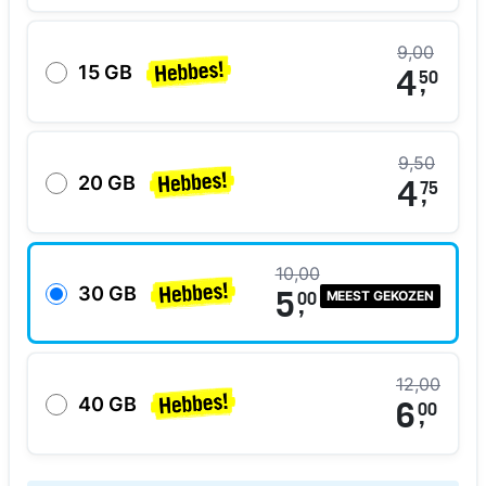
9,00
15 GB
4
50
,
9,50
20 GB
4
75
,
10,00
30 GB
MEEST GEKOZEN
5
00
,
12,00
40 GB
6
00
,