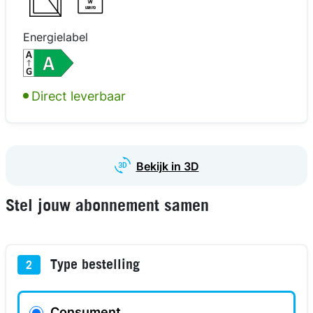
W
USB PD
Energielabel
kijk in 3D
kijk in 3D
kijk in 3D
Direct leverbaar
Bekijk in 3D
Stel jouw abonnement samen
Type bestelling
2
Consument