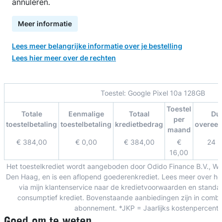
annuleren.
Meer informatie
Lees meer belangrijke informatie over je bestelling
Lees hier meer over de rechten
Toestel:
Google Pixel 10a 128GB
Toestel
Totale
Eenmalige
Totaal
Du
per
toestelbetaling
toestelbetaling
kredietbedrag
overee
maand
€ 384,00
€ 0,00
€ 384,00
€
24 
16,00
Het toestelkrediet wordt aangeboden door Odido Finance B.V., W
Den Haag, en is een aflopend goederenkrediet. Lees meer over het
via mijn klantenservice naar de kredietvoorwaarden en standa
consumptief krediet. Bovenstaande aanbiedingen zijn in combin
abonnement. *JKP = Jaarlijks kostenpercent