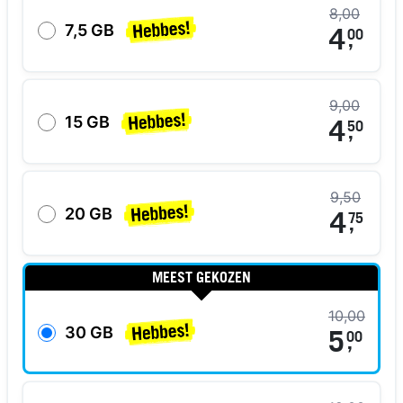
8,00
7,5 GB
4
00
,
9,00
15 GB
4
50
,
9,50
20 GB
4
75
,
MEEST GEKOZEN
10,00
30 GB
5
00
,