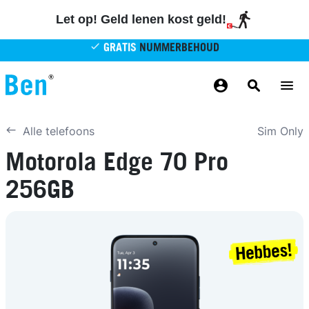
Overslaan en naar de inhoud gaan
Let op! Geld lenen kost geld!
GRATIS
NUMMERBEHOUD
GRATIS
BETROUWBAAR
MAANDELIJKS AANPASSEN
GRATIS
BEZORGING
ODIDO NETWERK
Sim Only
Alle telefoons
Motorola Edge 70 Pro
256GB