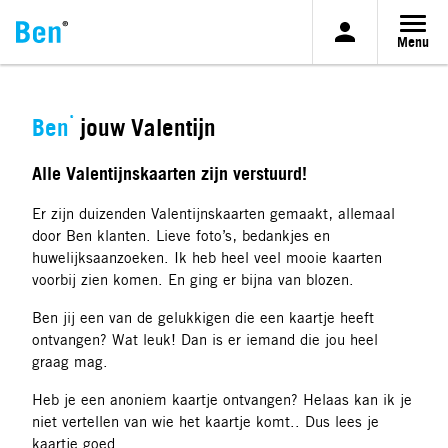
Menu
Overslaan
en
naar
®
Ben
jouw Valentijn
de
inhoud
Alle Valentijnskaarten zijn verstuurd!
gaan
Er zijn duizenden Valentijnskaarten gemaakt, allemaal
door Ben klanten. Lieve foto’s, bedankjes en
huwelijksaanzoeken. Ik heb heel veel mooie kaarten
voorbij zien komen. En ging er bijna van blozen.
Ben jij een van de gelukkigen die een kaartje heeft
ontvangen? Wat leuk! Dan is er iemand die jou heel
graag mag.
Heb je een anoniem kaartje ontvangen? Helaas kan ik je
niet vertellen van wie het kaartje komt.. Dus lees je
kaartje goed.